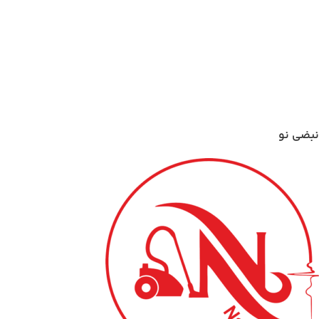
نبضی نو