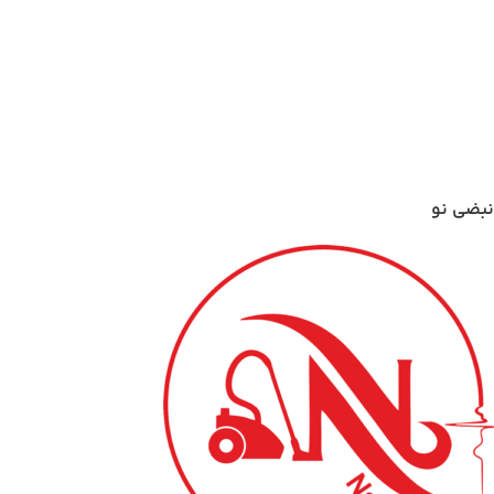
نبضی نو